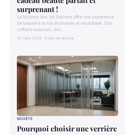
cadeau beauté parfait et
surprenant !
La Mystery Box de Sephora offre une expérience
de beauté à la fois étonnante et inoubliable. Ces
coffrets surprises, rem...
14 mars 2025
3 min de lecture
SOCIÉTÉ
Pourquoi choisir une verrière