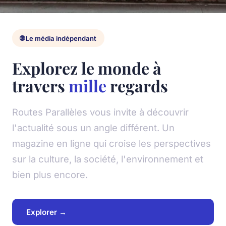
🌐 Le média indépendant
Explorez le monde à
travers
mille
regards
Routes Parallèles vous invite à découvrir
l'actualité sous un angle différent. Un
magazine en ligne qui croise les perspectives
sur la culture, la société, l'environnement et
bien plus encore.
Explorer →