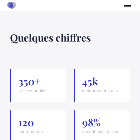
Quelques chiffres
350+
45k
articles publiés
lecteurs mensuels
120
98%
contributeurs
taux de satisfaction