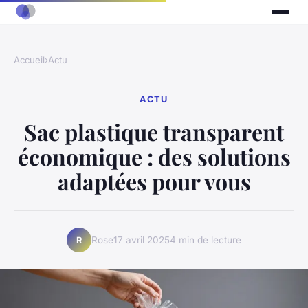
Accueil
›
Actu
ACTU
Sac plastique transparent
économique : des solutions
adaptées pour vous
Rose
17 avril 2025
4 min de lecture
R